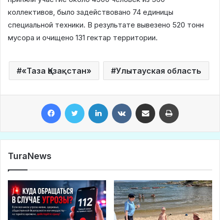
коллективов, было задействовано 74 единицы
специальной техники. В результате вывезено 520 тонн
мусора и очищено 131 гектар территории.
«Таза Қазақстан»
Улытауская область
Facebook
Twitter
LinkedIn
VKontakte
Share via Email
Print
TuraNews