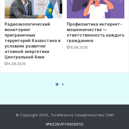
© Copyright 2026, TuraNews.kz Свидетельство СМИ
№KZ26VPY00056112