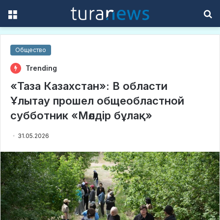
Menu
S
f
Общество
Trending
​«Таза Казахстан»: В области
Ұлытау прошел общеобластной
субботник «Мөлдір бұлақ»
31.05.2026