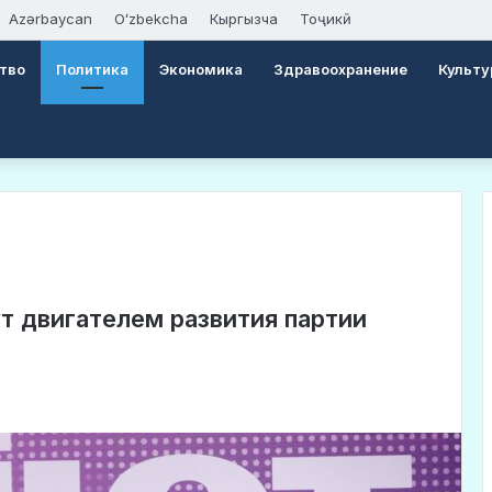
Azərbaycan
Oʻzbekcha
Кыргызча
Тоҷикӣ
тво
Политика
Экономика
Здравоохранение
Культу
т двигателем развития партии