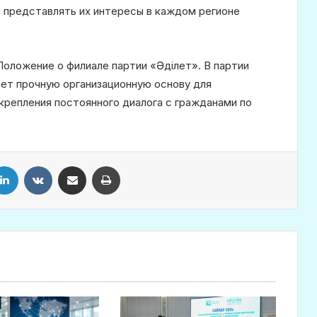
о представлять их интересы в каждом регионе
оложение о филиале партии «Әділет». В партии
ет прочную организационную основу для
укрепления постоянного диалога с гражданами по
LinkedIn
VKontakte
Share via Email
Print