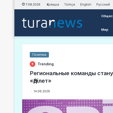
Қазақша
Türkçe
English
Русский
7.08.2026
Общес
Мир
Политика
Trending
Региональные команды стану
«Әділет»
14.06.2026