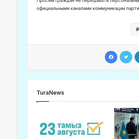
Просим граждан не передавать персональны
официальными каналами коммуникации партии
Facebook
Twitter
TuraNews