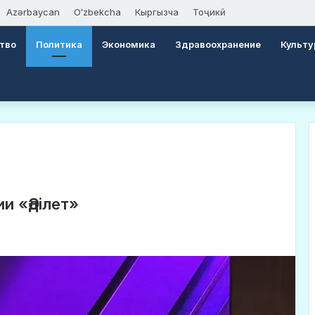
Azərbaycan
Oʻzbekcha
Кыргызча
Тоҷикӣ
тво
Политика
Экономика
Здравоохранение
Культу
и «Әділет»