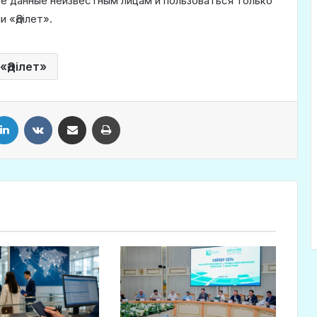
е данные неизвестным лицам и пользоваться только
 «Әділет».
«Әділет»
LinkedIn
VKontakte
Share via Email
Print