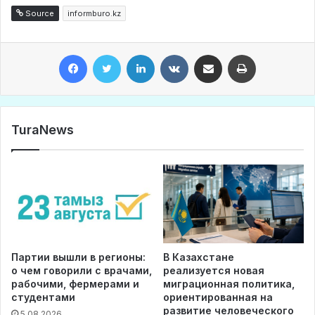
Source
informburo.kz
Facebook
Twitter
LinkedIn
VKontakte
Share via Email
Print
TuraNews
Партии вышли в регионы:
В Казахстане
о чем говорили с врачами,
реализуется новая
рабочими, фермерами и
миграционная политика,
студентами
ориентированная на
развитие человеческого
5.08.2026