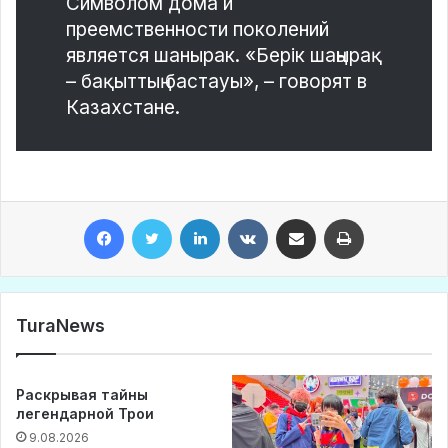
Символом дома и
преемственности поколений
является шанырак. «Берік шаңырақ
– бақыттың бастауы», – говорят в
Казахстане.
Facebook
Twitter
LinkedIn
VKontakte
Share via Email
Print
TuraNews
Раскрывая тайны
легендарной Трои
9.08.2026