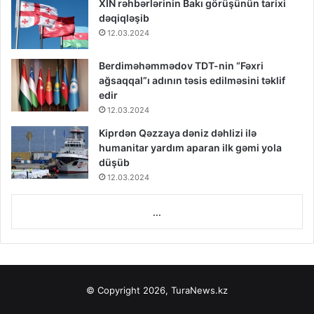
XİN rəhbərlərinin Bakı görüşünün tarixi
dəqiqləşib
12.03.2024
Berdiməhəmmədov TDT-nin “Fəxri
ağsaqqal”ı adının təsis edilməsini təklif
edir
12.03.2024
Kiprdən Qəzzaya dəniz dəhlizi ilə
humanitar yardım aparan ilk gəmi yola
düşüb
12.03.2024
...
© Copyright 2026, TuraNews.kz