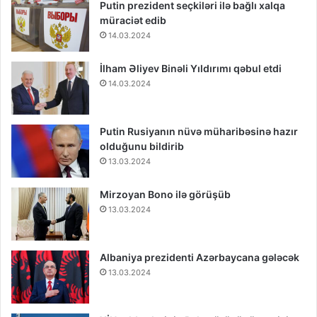
Putin prezident seçkiləri ilə bağlı xalqa
müraciət edib
14.03.2024
İlham Əliyev Binəli Yıldırımı qəbul etdi
14.03.2024
Putin Rusiyanın nüvə müharibəsinə hazır
olduğunu bildirib
13.03.2024
Mirzoyan Bono ilə görüşüb
13.03.2024
Albaniya prezidenti Azərbaycana gələcək
13.03.2024