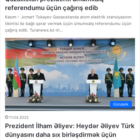
referendumu üçün çağırış edib
Kasım – Jomart Tokayev Qazaxıstanda atom elektrik stansiyasının
tikintisi ilə bağlı qərar vermək üçün ümumxalq referendumu üçün
çağırış edib. Turanews.kz-in…
Gündəlik
11.04.2023
Prezident İlham Əliyev: Heydər Əliyev Türk
dünyasını daha sıx birləşdirmək üçün