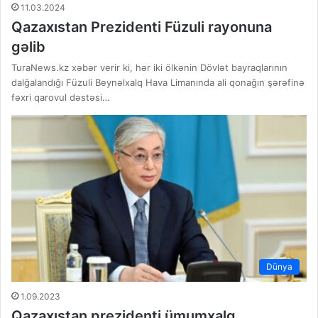
11.03.2024
Qazaxıstan Prezidenti Füzuli rayonuna
gəlib
TuraNews.kz xəbər verir ki, hər iki ölkənin Dövlət bayraqlarının
dalğalandığı Füzuli Beynəlxalq Hava Limanında ali qonağın şərəfinə
fəxri qarovul dəstəsi…
Dünya
1.09.2023
Qazaxıstan prezidenti ümumxalq