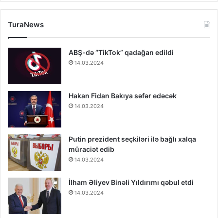
TuraNews
ABŞ-də “TikTok” qadağan edildi
14.03.2024
Hakan Fidan Bakıya səfər edəcək
14.03.2024
Putin prezident seçkiləri ilə bağlı xalqa
müraciət edib
14.03.2024
İlham Əliyev Binəli Yıldırımı qəbul etdi
14.03.2024