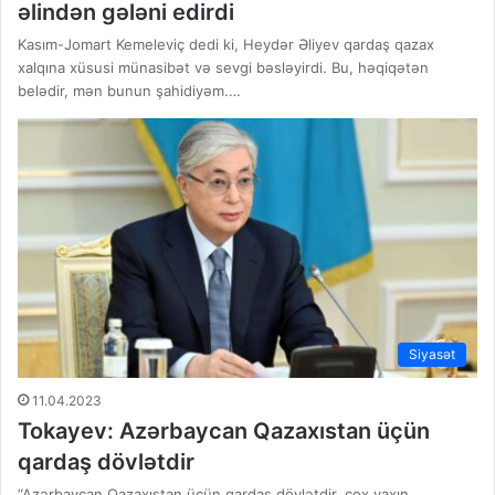
əlindən gələni edirdi
Kasım-Jomart Kemeleviç dedi ki, Heydər Əliyev qardaş qazax
xalqına xüsusi münasibət və sevgi bəsləyirdi. Bu, həqiqətən
belədir, mən bunun şahidiyəm.…
Siyasət
11.04.2023
Tokayev: Azərbaycan Qazaxıstan üçün
qardaş dövlətdir
“Azərbaycan Qazaxıstan üçün qardaş dövlətdir, çox yaxın