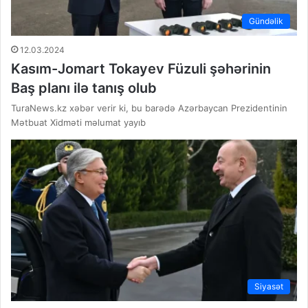
Gündəlik
12.03.2024
Kasım-Jomart Tokayev Füzuli şəhərinin
Baş planı ilə tanış olub
TuraNews.kz xəbər verir ki, bu barədə Azərbaycan Prezidentinin
Mətbuat Xidməti məlumat yayıb
Siyasət