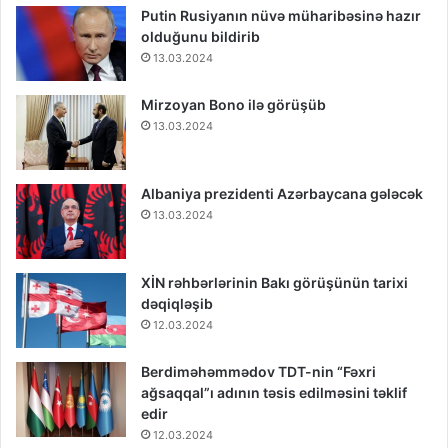
Putin Rusiyanın nüvə müharibəsinə hazır
olduğunu bildirib
13.03.2024
Mirzoyan Bono ilə görüşüb
13.03.2024
Albaniya prezidenti Azərbaycana gələcək
13.03.2024
XİN rəhbərlərinin Bakı görüşünün tarixi
dəqiqləşib
12.03.2024
Berdiməhəmmədov TDT-nin “Fəxri
ağsaqqal”ı adının təsis edilməsini təklif
edir
12.03.2024