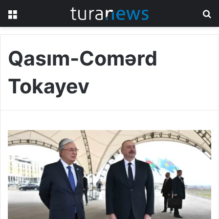
Menu
S
fo
Qasım-Comərd
Tokayev