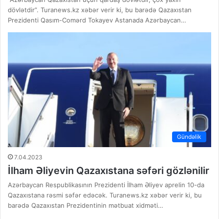
dövlətdir”. Turanews.kz xəbər verir ki, bu barədə Qazaxıstan
Prezidenti Qasım-Comərd Tokayev Astanada Azərbaycan…
Gündəlik
7.04.2023
İlham Əliyevin Qazaxıstana səfəri gözlənilir
Azərbaycan Respublikasının Prezidenti İlham Əliyev aprelin 10-da
Qazaxıstana rəsmi səfər edəcək. Turanews.kz xəbər verir ki, bu
barədə Qazaxıstan Prezidentinin mətbuat xidməti…