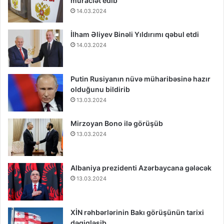
müraciət edib
14.03.2024
İlham Əliyev Binəli Yıldırımı qəbul etdi
14.03.2024
Putin Rusiyanın nüvə müharibəsinə hazır
olduğunu bildirib
13.03.2024
Mirzoyan Bono ilə görüşüb
13.03.2024
Albaniya prezidenti Azərbaycana gələcək
13.03.2024
XİN rəhbərlərinin Bakı görüşünün tarixi
dəqiqləşib