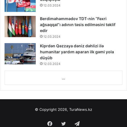
12.03.2024
Berdiməhəmmədov TDT-nin “Fəxri
ağsaqqal”ı adının təsis edilməsini təklif
edir
12.03.2024
Kiprdən Qəzzaya dəniz dəhlizi ilə
humanitar yardım aparan ilk gəmi yola
düşüb
12.03.2024
...
© Copyright 2026, TuraNews.kz
Facebook
Twitter
Telegram