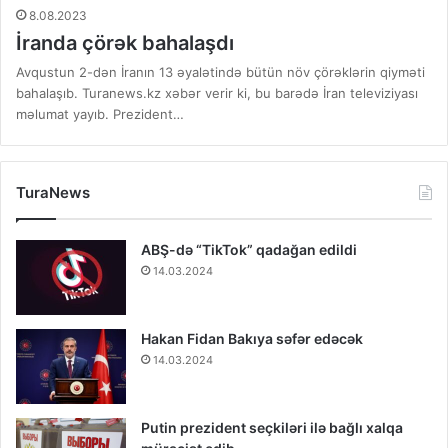
8.08.2023
İranda çörək bahalaşdı
Avqustun 2-dən İranın 13 əyalətində bütün növ çörəklərin qiyməti
bahalaşıb. Turanews.kz xəbər verir ki, bu barədə İran televiziyası
məlumat yayıb. Prezident…
TuraNews
ABŞ-də “TikTok” qadağan edildi
14.03.2024
Hakan Fidan Bakıya səfər edəcək
14.03.2024
Putin prezident seçkiləri ilə bağlı xalqa