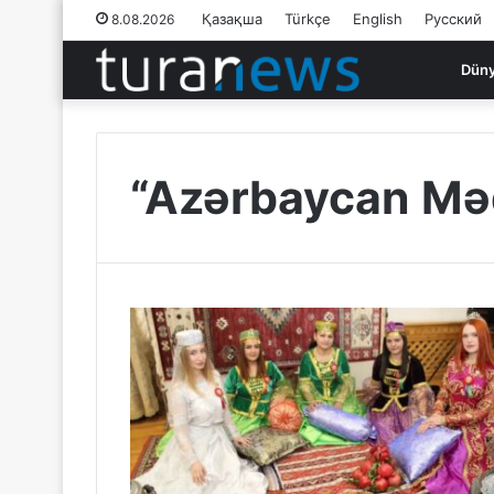
Қазақша
Türkçe
English
Русский
8.08.2026
Dün
“Azərbaycan Məd