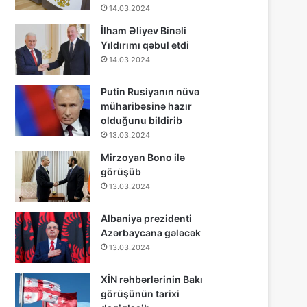
14.03.2024
İlham Əliyev Binəli
Yıldırımı qəbul etdi
14.03.2024
Putin Rusiyanın nüvə
müharibəsinə hazır
olduğunu bildirib
13.03.2024
Mirzoyan Bono ilə
görüşüb
13.03.2024
Albaniya prezidenti
Azərbaycana gələcək
13.03.2024
XİN rəhbərlərinin Bakı
görüşünün tarixi