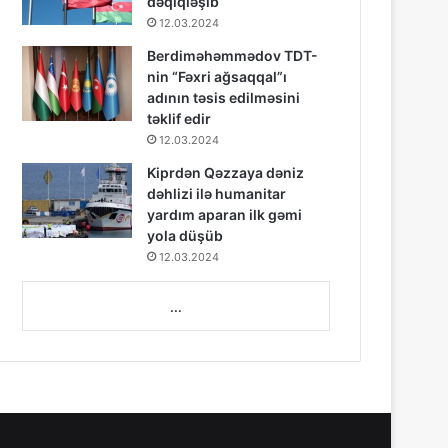
dəqiqləşib
12.03.2024
Berdiməhəmmədov TDT-
nin “Fəxri ağsaqqal”ı
adının təsis edilməsini
təklif edir
12.03.2024
Kiprdən Qəzzaya dəniz
dəhlizi ilə humanitar
yardım aparan ilk gəmi
yola düşüb
12.03.2024
...