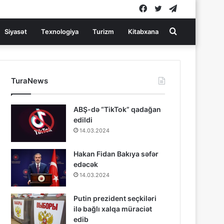
Facebook
Twitter
Telegram
Search
Siyasət
Texnologiya
Turizm
Kitabxana
for
TuraNews
ABŞ-də “TikTok” qadağan
edildi
14.03.2024
Hakan Fidan Bakıya səfər
edəcək
14.03.2024
Putin prezident seçkiləri
ilə bağlı xalqa müraciət
edib