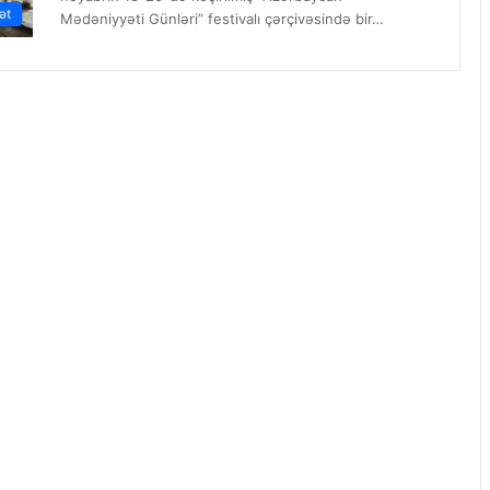
ət
Mədəniyyəti Günləri” festivalı çərçivəsində bir…