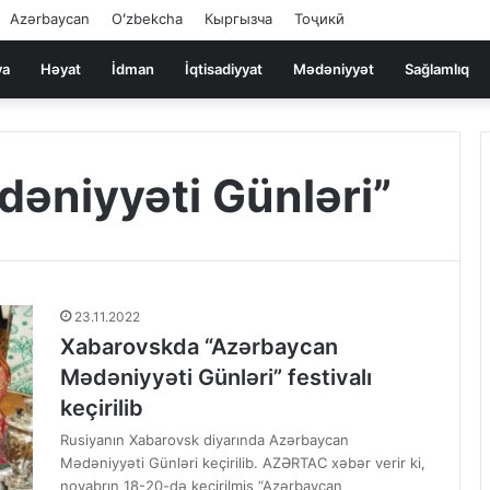
Azərbaycan
Oʻzbekcha
Кыргызча
Тоҷикӣ
ya
Həyat
İdman
İqtisadiyyat
Mədəniyyət
Sağlamlıq
əniyyəti Günləri”
23.11.2022
Xabarovskda “Azərbaycan
Mədəniyyəti Günləri” festivalı
keçirilib
Rusiyanın Xabarovsk diyarında Azərbaycan
Mədəniyyəti Günləri keçirilib. AZƏRTAC xəbər verir ki,
noyabrın 18-20-də keçirilmiş “Azərbaycan