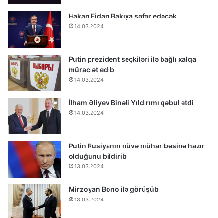
Hakan Fidan Bakıya səfər edəcək
14.03.2024
Putin prezident seçkiləri ilə bağlı xalqa
müraciət edib
14.03.2024
İlham Əliyev Binəli Yıldırımı qəbul etdi
14.03.2024
Putin Rusiyanın nüvə müharibəsinə hazır
olduğunu bildirib
13.03.2024
Mirzoyan Bono ilə görüşüb
13.03.2024