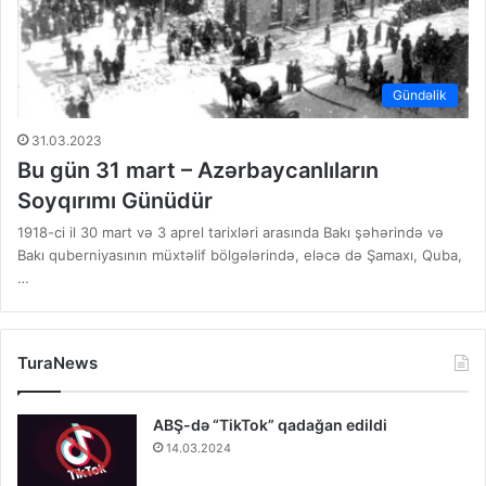
Gündəlik
31.03.2023
Bu gün 31 mart – Azərbaycanlıların
Soyqırımı Günüdür
1918-ci il 30 mart və 3 aprel tarixləri arasında Bakı şəhərində və
Bakı quberniyasının müxtəlif bölgələrində, eləcə də Şamaxı, Quba,
…
TuraNews
ABŞ-də “TikTok” qadağan edildi
14.03.2024