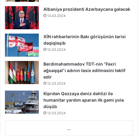
Albaniya prezidenti Azərbaycana gələcək
13.03.2024
XİN rəhbərlərinin Bakı görüşünün tarixi
dəqiqləşib
12.03.2024
Berdiməhəmmədov TDT-nin “Fəxri
ağsaqqal”ı adının təsis edilməsini təklif
edir
12.03.2024
Kiprdən Qəzzaya dəniz dəhlizi ilə
humanitar yardım aparan ilk gəmi yola
düşüb
12.03.2024
...