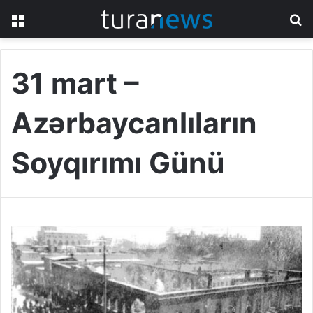
Menu
S
fo
31 mart –
Azərbaycanlıların
Soyqırımı Günü